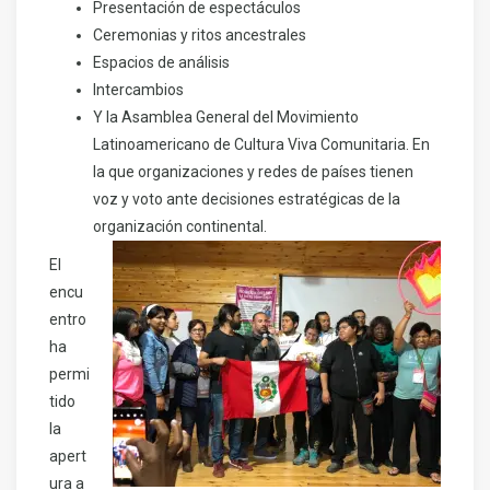
Presentación de espectáculos
Ceremonias y ritos ancestrales
Espacios de análisis
Intercambios
Y la Asamblea General del Movimiento
Latinoamericano de Cultura Viva Comunitaria. En
la que organizaciones y redes de países tienen
voz y voto ante decisiones estratégicas de la
organización continental.
El
encu
entro
ha
permi
tido
la
apert
ura a