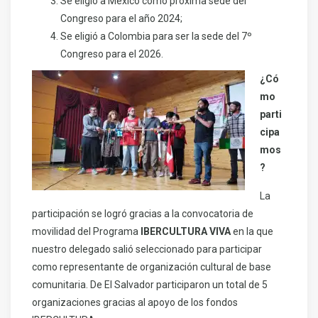
Se eligió a México como próxima sede del
Congreso para el año 2024;
Se eligió a Colombia para ser la sede del 7º
Congreso para el 2026.
¿Có
mo
parti
cipa
mos
?
La
participación se logró gracias a la convocatoria de
movilidad del Programa
IBERCULTURA VIVA
en la que
nuestro delegado salió seleccionado para participar
como representante de organización cultural de base
comunitaria. De El Salvador participaron un total de 5
organizaciones gracias al apoyo de los fondos