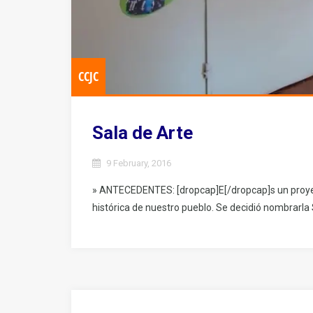
CCJC
Sala de Arte
9 February, 2016
» ANTECEDENTES: [dropcap]E[/dropcap]s un proye
histórica de nuestro pueblo. Se decidió nombrarl