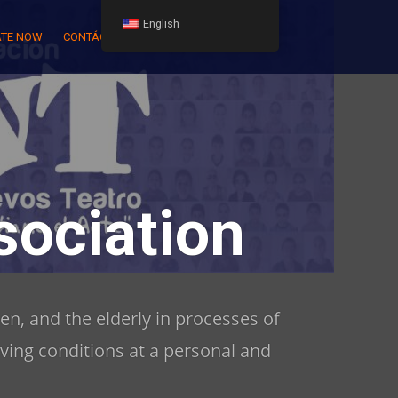
English
TE NOW
CONTÁCTENOS
ociation
en, and the elderly in processes of
iving conditions at a personal and