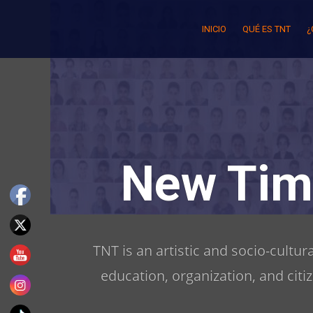
Skip
to
INICIO
QUÉ ES TNT
¿
content
New Tim
TNT is an artistic and socio-cultu
education, organization, and citi