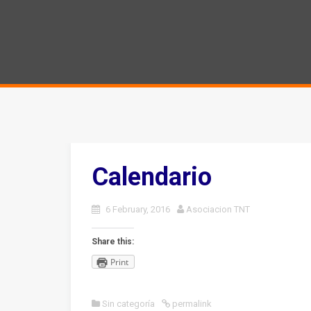
Calendario
6 February, 2016
Asociacion TNT
Share this:
Print
Sin categoría
permalink