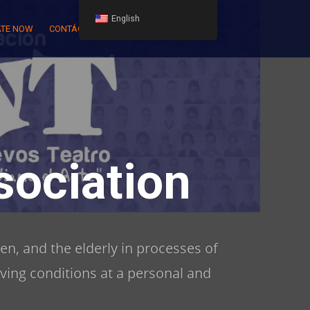
English
TE NOW
CONTÁCTENOS
ociation
en, and the elderly in processes of
iving conditions at a personal and