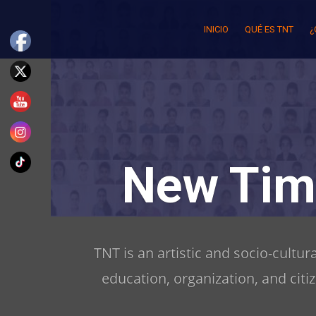
Skip
to
INICIO
QUÉ ES TNT
¿
content
New Tim
TNT is an artistic and socio-cultu
education, organization, and citi