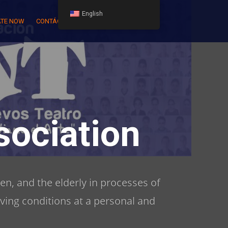
English
TE NOW
CONTÁCTENOS
ociation
en, and the elderly in processes of
iving conditions at a personal and