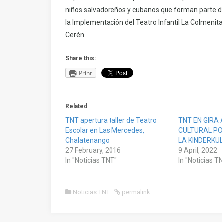
niños salvadoreños y cubanos que forman parte de
la Implementación del Teatro Infantil La Colmenit
Cerén.
Share this:
Print
Related
TNT apertura taller de Teatro
TNT EN GIRA 
Escolar en Las Mercedes,
CULTURAL P
Chalatenango
LA KINDERK
27 February, 2016
9 April, 2022
In "Noticias TNT"
In "Noticias T
Noticias TNT
permalink