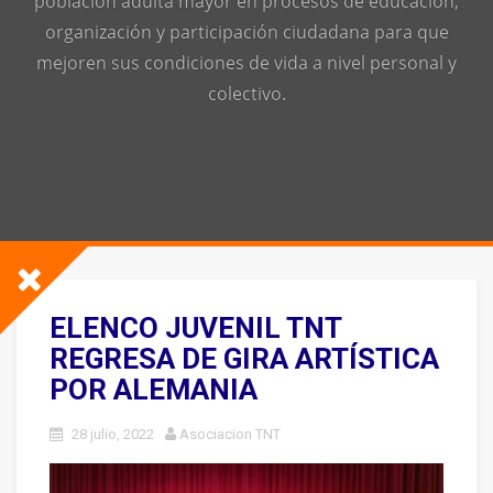
población adulta mayor en procesos de educación,
organización y participación ciudadana para que
mejoren sus condiciones de vida a nivel personal y
colectivo.
ELENCO JUVENIL TNT
REGRESA DE GIRA ARTÍSTICA
POR ALEMANIA
28 julio, 2022
Asociacion TNT