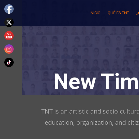
Skip
to
INICIO
QUÉ ES TNT
¿
content
New Tim
TNT is an artistic and socio-cultu
education, organization, and citi