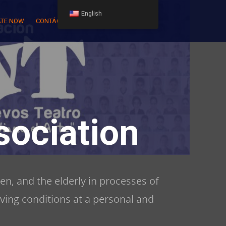
English
TE NOW
CONTÁCTENOS
ociation
en, and the elderly in processes of
iving conditions at a personal and