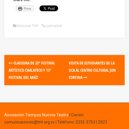
Share this:
Print
Noticias TNT
permalink
CLAUSURA DE 23° FESTIVAL
VISITA DE ESTUDIANTES DE LA
ARTÍSTICO CHALATECO Y 13°
UCA AL CENTRO CULTURAL JON
FESTIVAL DEL MAÍZ
CORTINA
Asociación Tiempos Nuevos Teatro
|
Correo:
comunicaciones@tnt.org.sv
| Teléfono: 2332-3753 | 2023