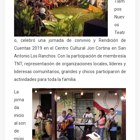
Tiem
pos
Nuev
os
Teatr
o, celebró una jornada de convivio y Rendición de
Cuentas 2019 en el Centro Cultural Jon Cortina en San
Antonio Los Ranchos. Con la participación de membresía
TNT, representación de organizaciones locales, líderes y
lideresas comunitarios, grandes y chicos participaron de
actividades para toda la familia.
La
jorna
da
inicio
al son
de
músi