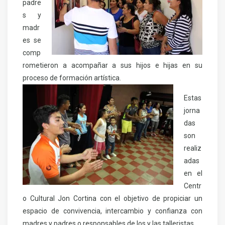
padre
s y
madr
es se
comp
rometieron a acompañar a sus hijos e hijas en su
proceso de formación artística.
Estas
jorna
das
son
realiz
adas
en el
Centr
o Cultural Jon Cortina con el objetivo de propiciar un
espacio de convivencia, intercambio y confianza con
madres y padres o responsables de los y las talleristas.