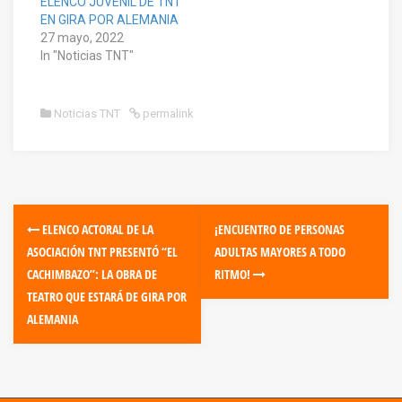
ELENCO JUVENIL DE TNT
EN GIRA POR ALEMANIA
27 mayo, 2022
In "Noticias TNT"
Noticias TNT
permalink
ELENCO ACTORAL DE LA
¡ENCUENTRO DE PERSONAS
ASOCIACIÓN TNT PRESENTÓ “EL
ADULTAS MAYORES A TODO
CACHIMBAZO”: LA OBRA DE
RITMO!
TEATRO QUE ESTARÁ DE GIRA POR
ALEMANIA