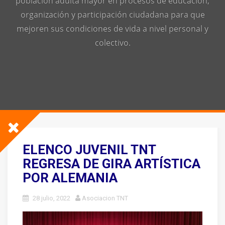
población adulta mayor en procesos de educación,
organización y participación ciudadana para que
mejoren sus condiciones de vida a nivel personal y
colectivo.
ELENCO JUVENIL TNT
REGRESA DE GIRA ARTÍSTICA
POR ALEMANIA
28 julio, 2022
Asociacion TNT