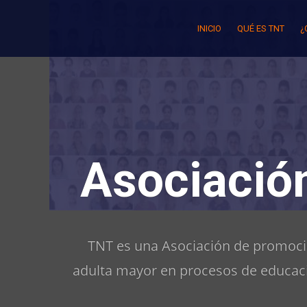
Skip
to
INICIO
QUÉ ES TNT
¿
content
Asociació
TNT es una Asociación de promoció
adulta mayor en procesos de educaci