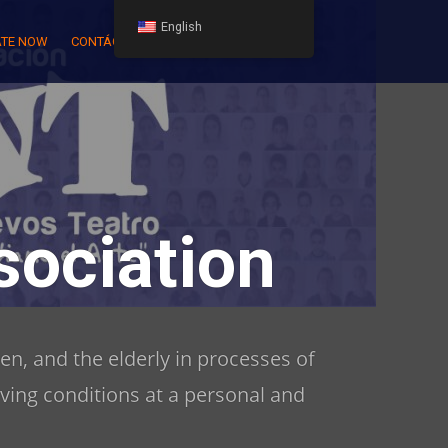
English
TE NOW
CONTÁCTENOS
ociation
en, and the elderly in processes of
iving conditions at a personal and