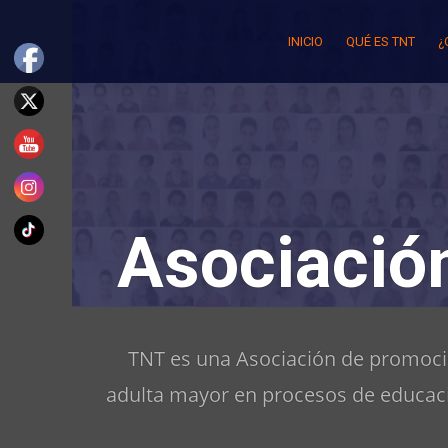
Skip
to
INICIO
QUÉ ES TNT
¿
content
Asociació
TNT es una Asociación de promoció
adulta mayor en procesos de educaci