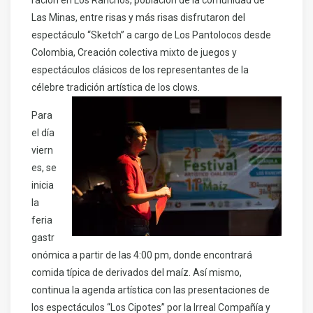
ración en Los Ranchos, población de la comunidad de
Las Minas, entre risas y más risas disfrutaron del
espectáculo “Sketch” a cargo de Los Pantolocos desde
Colombia, Creación colectiva mixto de juegos y
espectáculos clásicos de los representantes de la
célebre tradición artística de los clows.
Para
el día
viern
es, se
inicia
la
feria
gastr
onómica a partir de las 4:00 pm, donde encontrará
comida típica de derivados del maíz. Así mismo,
continua la agenda artística con las presentaciones de
los espectáculos “Los Cipotes” por la Irreal Compañía y