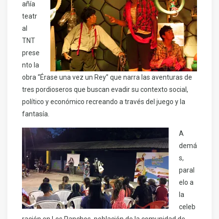
añía
teatr
al
TNT
prese
nto la
obra “Érase una vez un Rey” que narra las aventuras de
tres pordioseros que buscan evadir su contexto social,
político y económico recreando a través del juego y la
fantasía.
A
demá
s,
paral
elo a
la
celeb