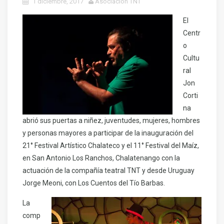
1 diciembre, 2017
Asociacion TNT
El
Centr
o
Cultu
ral
Jon
Corti
na
abrió sus puertas a niñez, juventudes, mujeres, hombres
y personas mayores a participar de la inauguración del
21° Festival Artístico Chalateco y el 11° Festival del Maíz,
en San Antonio Los Ranchos, Chalatenango con la
actuación de la compañía teatral TNT y desde Uruguay
Jorge Meoni, con Los Cuentos del Tío Barbas.
La
comp