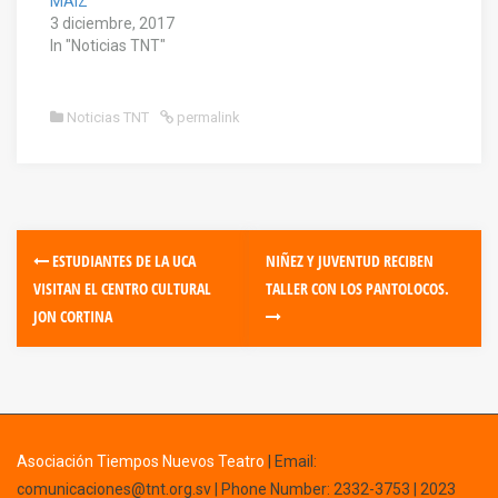
MAÍZ
3 diciembre, 2017
In "Noticias TNT"
Noticias TNT
permalink
ESTUDIANTES DE LA UCA
NIÑEZ Y JUVENTUD RECIBEN
VISITAN EL CENTRO CULTURAL
TALLER CON LOS PANTOLOCOS.
JON CORTINA
Asociación Tiempos Nuevos Teatro
|
Email:
comunicaciones@tnt.org.sv
| Phone Number: 2332-3753 | 2023