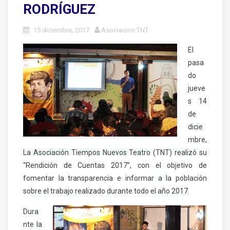
RODRÍGUEZ
15 diciembre, 2017
Asociacion TNT
El
pasa
do
jueve
s 14
de
dicie
mbre,
La Asociación Tiempos Nuevos Teatro (TNT) realizó su
“Rendición de Cuentas 2017”, con el objetivo de
fomentar la transparencia e informar a la población
sobre el trabajo realizado durante todo el año 2017.
Dura
nte la