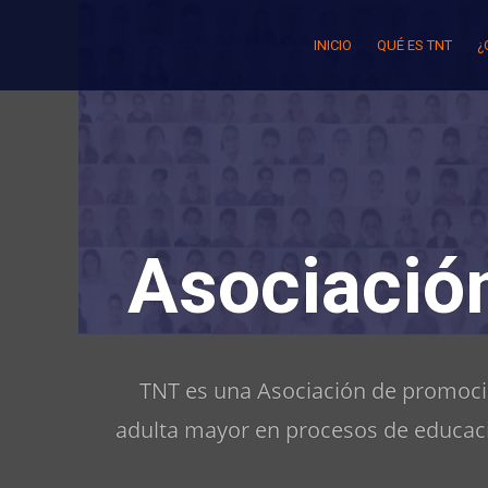
Skip
to
INICIO
QUÉ ES TNT
¿
content
Asociació
TNT es una Asociación de promoció
adulta mayor en procesos de educaci