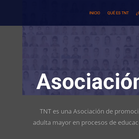
Skip
to
INICIO
QUÉ ES TNT
¿
content
Asociació
TNT es una Asociación de promoció
adulta mayor en procesos de educaci