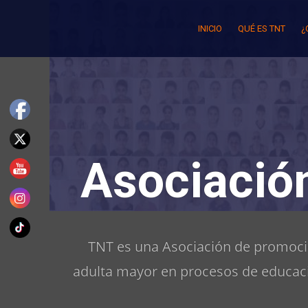
Skip
to
INICIO
QUÉ ES TNT
¿
content
Asociació
TNT es una Asociación de promoció
adulta mayor en procesos de educaci